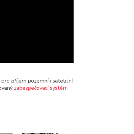
o příjem pozemní i satelitní
kovaný
zabezpečovací systém
.