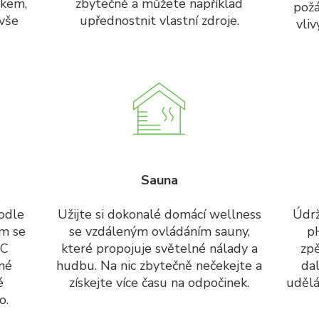
nkem,
zbytečně a můžete například
požá
 vše
upřednostnit vlastní zdroje.
vli
Sauna
podle
Užijte si dokonalé domácí wellness
Údrž
om se
se vzdáleným ovládáním sauny,
pH
FC
které propojuje světelné nálady a
zp
sné
hudbu. Na nic zbytečně nečekejte a
dal
é
získejte více času na odpočinek.
udělá
o.