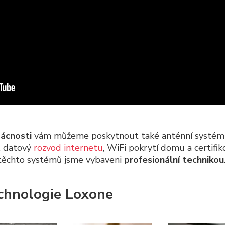
ácnosti
vám můžeme poskytnout také anténní systém pr
, datový
rozvod internetu
, WiFi pokrytí domu a certifi
i těchto systémů jsme vybaveni
profesionální technikou
echnologie Loxone