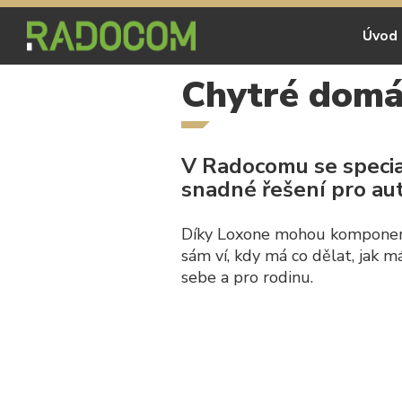
Úvod
Chytré domá
V Radocomu se specia
snadné řešení pro aut
Díky Loxone mohou komponenty
sám ví, kdy má co dělat, jak má
sebe a pro rodinu.