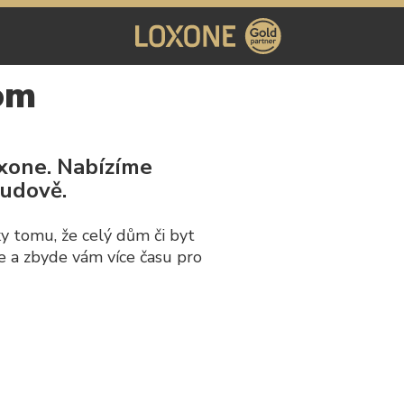
om
oxone. Nabízíme
budově.
 tomu, že celý dům či byt
gie a zbyde vám více času pro