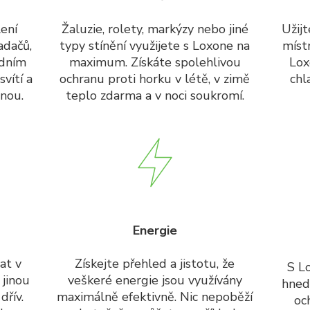
lení
Žaluzie, rolety, markýzy nebo jiné
Užijt
adačů,
typy stínění využijete s Loxone na
míst
edním
maximum. Získáte spolehlivou
Lox
vítí a
ochranu proti horku v létě, v zimě
chl
nou.
teplo zdarma a v noci soukromí.
Energie
at v
Získejte přehled a jistotu, že
S L
 jinou
veškeré energie jsou využívány
hned
dřív.
maximálně efektivně. Nic nepoběží
oc