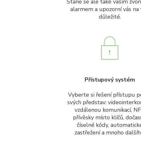
Stane se ale také vaším zvo
alarmem a upozorní vás na
důležité.
Přístupový systém
Vyberte si řešení přístupu 
svých představ: videointerk
vzdálenou komunikací, N
přívěsky místo klíčů, doča
číselné kódy, automatick
zastřežení a mnoho dalšíh